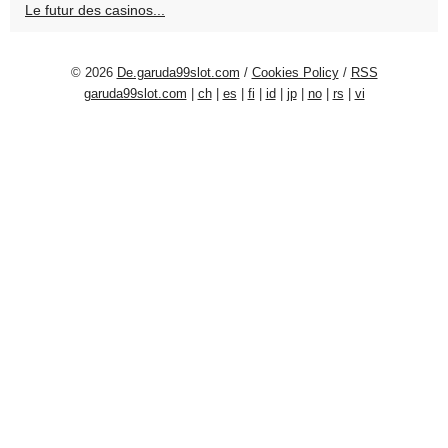
Le futur des casinos...
© 2026
De.garuda99slot.com
/
Cookies Policy
/
RSS
garuda99slot.com
|
ch
|
es
|
fi
|
id
|
jp
|
no
|
rs
|
vi