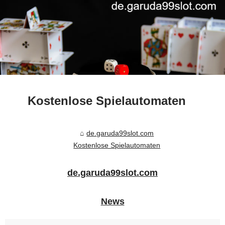
Kostenlose Spielautomaten
de.garuda99slot.com
Kostenlose Spielautomaten
de.garuda99slot.com
News